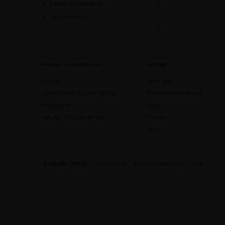
Lehre, Nachhilfe
[0]
Sprachkurse
[0]
Preise & Funktionen
edudip
Preise
Über uns
Jetzt Online-Trainer werden
Unternehmenskultur
Funktionen
Blog
edudip für Unternehmen
Presse
Jobs
© edudip GmbH
Datenschutz
Impressum/Kontakt
AGB