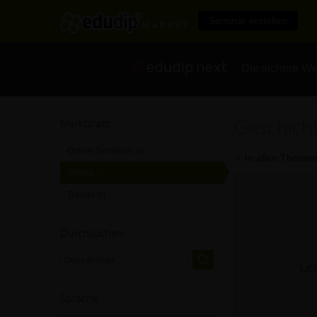
Seminar erstellen
- Die sichere We
Geschicht
Marktplatz
Online-Seminare
[0]
In allen Themen
Videos
[0]
Trainer
[0]
Durchsuchen
Lei
Sprache