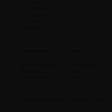
Englisch
Französisch
Führerschein
Sonstiges
Sprachkurse
[0]
Preise & Funktionen
edudip
Preise
Über uns
Jetzt Online-Trainer werden
Unternehmenskultur
Funktionen
Blog
edudip für Unternehmen
Presse
Jobs
© edudip GmbH
Datenschutz
Impressum/Kontakt
AGB