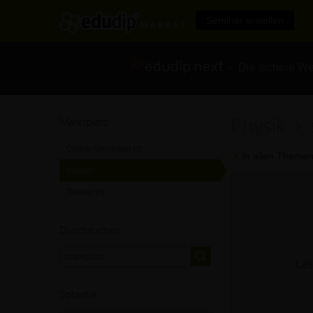
Seminar erstellen
- Die sichere We
Physik > 
Marktplatz
Online-Seminare
[0]
In allen Themen
Videos
[0]
Trainer
[0]
Durchsuchen
Lei
Sprache