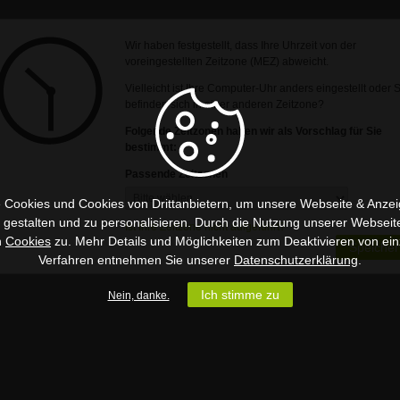
Wir haben festgestellt, dass Ihre Uhrzeit von der
voreingestellten Zeitzone (MEZ) abweicht.
Vielleicht ist Ihre Computer-Uhr anders eingestellt oder 
befinden sich in einer anderen Zeitzone?
Folgende Zeitzonen haben wir als Vorschlag für Sie
bestimmt:
Passende Zeitzonen
 Cookies und Cookies von Drittanbietern, um unsere Webseite & Anzeig
u gestalten und zu personalisieren. Durch die Nutzung unserer Webseit
Ist Ihre Zeitzone nicht aufgeführt?
n
Cookies
zu. Mehr Details und Möglichkeiten zum Deaktivieren von ein
Speicher
Verfahren entnehmen Sie unserer
Datenschutzerklärung
.
Ich stimme zu
Nein, danke.