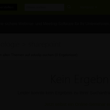
erstellen
Marktplatz
e sichere Webinar- und Meeting-Software für Ihr Unternehmen
iologie > sharepoint
In allen Themen auf edudip suchen (0 Ergebnisse)
Kein Ergebni
Leider konnte kein Ergebnis zu Ihrer Suchanf
Jetzt selbst ein Online-Seminar er