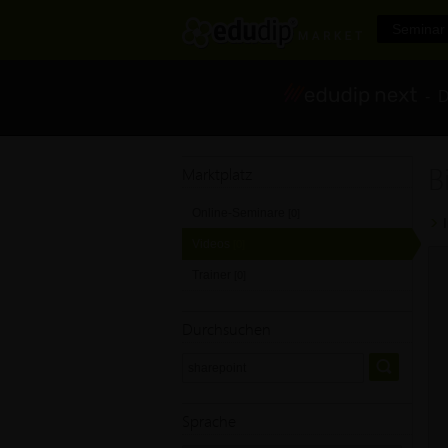
Seminar 
- Di
B
Marktplatz
Online-Seminare
[0]
Videos
[0]
Trainer
[0]
Durchsuchen
Sprache