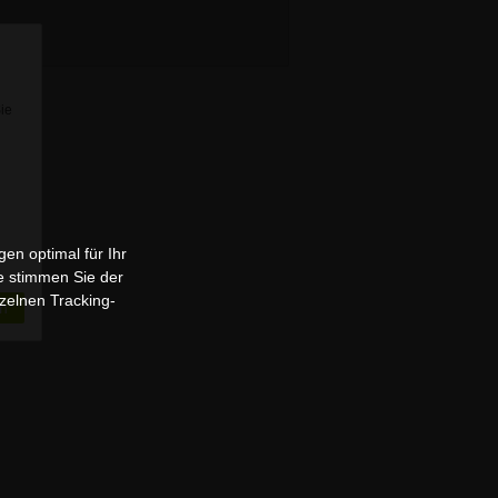
Sie
en optimal für Ihr
e stimmen Sie der
zelnen Tracking-
n