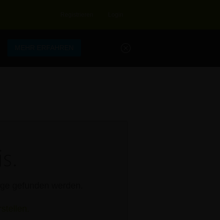
Registrieren
Login
.
MEHR ERFAHREN
s.
rage gefunden werden.
stellen.