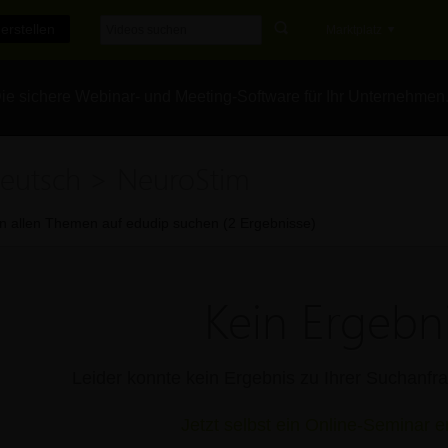
erstellen
Marktplatz
e sichere Webinar- und Meeting-Software für Ihr Unternehmen
eutsch > NeuroStim
In allen Themen auf edudip suchen (2 Ergebnisse)
Kein Ergebni
Leider konnte kein Ergebnis zu Ihrer Suchanf
Jetzt selbst ein Online-Seminar er