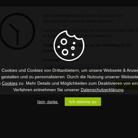
Wir haben festgestellt, dass Ihre Uhrzeit von der
voreingestellten Zeitzone (MEZ) abweicht.
Vielleicht ist Ihre Computer-Uhr anders eingestellt oder 
befinden sich in einer anderen Zeitzone?
Folgende Zeitzonen haben wir als Vorschlag für Sie
bestimmt:
Passende Zeitzonen
 Cookies und Cookies von Drittanbietern, um unsere Webseite & Anzeig
u gestalten und zu personalisieren. Durch die Nutzung unserer Webseit
Ist Ihre Zeitzone nicht aufgeführt?
n
Cookies
zu. Mehr Details und Möglichkeiten zum Deaktivieren von ein
Speicher
Verfahren entnehmen Sie unserer
Datenschutzerklärung
.
Ich stimme zu
Nein, danke.