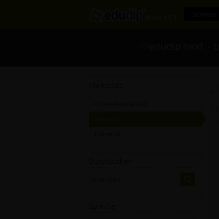
Seminar 
- Di
D
Marktplatz
Online-Seminare
[0]
Videos
[0]
Trainer
[0]
Durchsuchen
Sprache