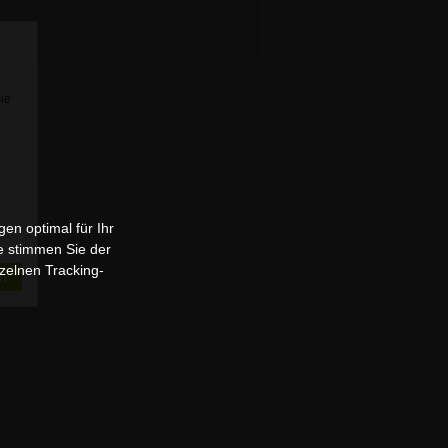
Sie
en optimal für Ihr
e stimmen Sie der
zelnen Tracking-
n