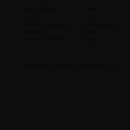
Preise & Funktionen
edudip
Preise
Über uns
Jetzt Online-Trainer werden
Unternehmenskultur
Funktionen
Blog
edudip für Unternehmen
Presse
Jobs
© edudip GmbH
Datenschutz
Impressum/Kontakt
AGB