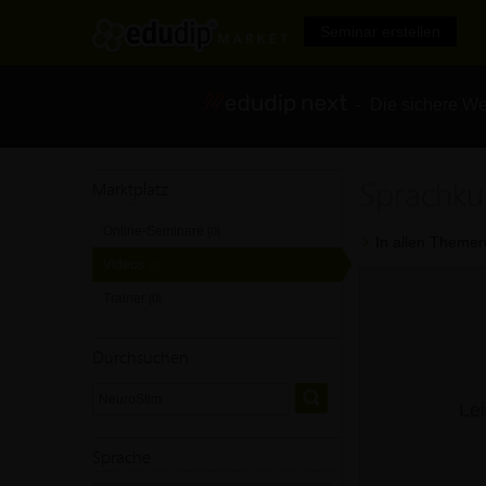
Seminar erstellen
- Die sichere We
Sprachku
Marktplatz
Online-Seminare
[0]
In allen Themen
Videos
[0]
Trainer
[0]
Durchsuchen
Lei
Sprache