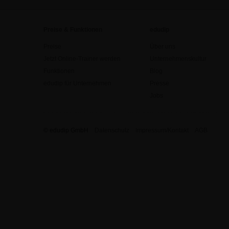
Preise & Funktionen
edudip
Preise
Über uns
Jetzt Online-Trainer werden
Unternehmenskultur
Funktionen
Blog
edudip für Unternehmen
Presse
Jobs
© edudip GmbH
Datenschutz
Impressum/Kontakt
AGB