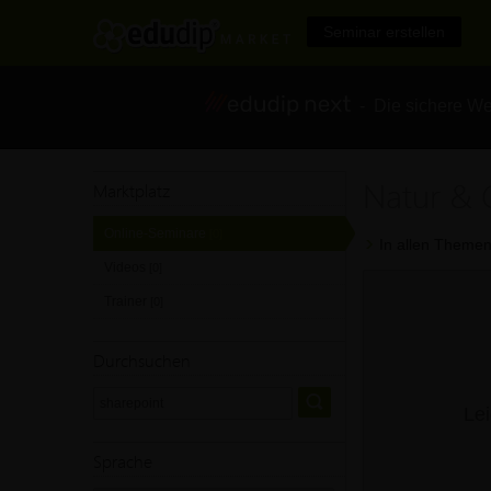
Seminar erstellen
- Die sichere We
Natur & 
Marktplatz
Online-Seminare
[0]
In allen Themen
Videos
[0]
Trainer
[0]
Durchsuchen
Lei
Sprache