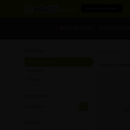
Seminar erstellen
- Die sichere We
Kochen >
Marktplatz
Online-Seminare
[0]
In allen Themen
Videos
[0]
Trainer
[0]
Durchsuchen
Lei
Sprache