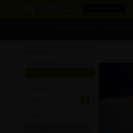
Seminar erstellen
- Die sichere We
Make-up
Marktplatz
Online-Seminare
[51]
Videos
[1]
Durchsuchen
Sprache
Zeit für d