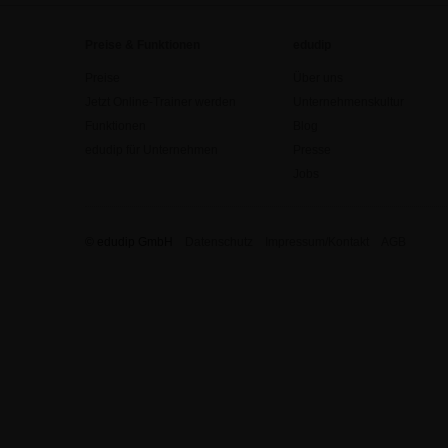
Preise & Funktionen
edudip
Preise
Über uns
Jetzt Online-Trainer werden
Unternehmenskultur
Funktionen
Blog
edudip für Unternehmen
Presse
Jobs
© edudip GmbH
Datenschutz
Impressum/Kontakt
AGB