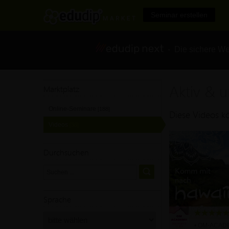
Seminar erstellen
- Die sichere We
Aktiv & 
Marktplatz
Online-Seminare
[188]
Diese Videos kö
Videos
[38]
Durchsuchen
Sprache
• OM-ACAD