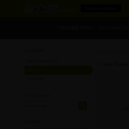
Seminar erstellen
- Die sichere We
Fotografi
Marktplatz
Online-Seminare
[0]
In allen Themen
Videos
[0]
Trainer
[0]
Durchsuchen
Lei
Sprache