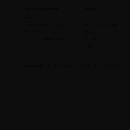
Preise & Funktionen
edudip
Preise
Über uns
Jetzt Online-Trainer werden
Unternehmenskultur
Funktionen
Blog
edudip für Unternehmen
Presse
Jobs
© edudip GmbH
Datenschutz
Impressum/Kontakt
AGB