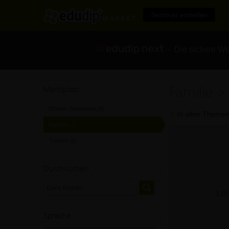
Seminar erstellen
- Die sichere We
Familie >
Marktplatz
Online-Seminare
[0]
In allen Themen
Videos
[0]
Trainer
[0]
Durchsuchen
Lei
Sprache