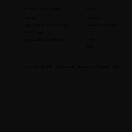
Preise & Funktionen
edudip
Preise
Über uns
Jetzt Online-Trainer werden
Unternehmenskultur
Funktionen
Blog
edudip für Unternehmen
Presse
Jobs
© edudip GmbH
Datenschutz
Impressum/Kontakt
AGB