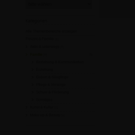
Kategorien
Alle Themenbereiche anzeigen
Freizeit & Familie
[1]
Aktiv & unterwegs
[0]
Familie
[0]
Beziehung & Kommunikation
Erziehung
Geburt & Säuglinge
Pflege & Vorsorge
Schule & Förderung
Sonstiges
Kunst & Kultur
[1]
Make-up & Beauty
[0]