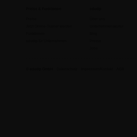
Preise & Funktionen
edudip
Preise
Über uns
Jetzt Online-Trainer werden
Unternehmenskultur
Funktionen
Blog
edudip für Unternehmen
Presse
Jobs
© edudip GmbH
Datenschutz
Impressum/Kontakt
AGB