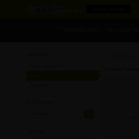
Seminar erstellen
- Die sichere We
Erziehung
Marktplatz
Online-Seminare
[0]
In allen Themen
Videos
[0]
Trainer
[0]
Durchsuchen
Lei
Sprache