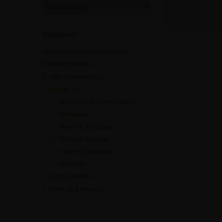
Kategorien
Alle Themenbereiche anzeigen
Freizeit & Familie
[1]
Aktiv & unterwegs
[0]
Familie
[0]
Beziehung & Kommunikation
Erziehung
Geburt & Säuglinge
Pflege & Vorsorge
Schule & Förderung
Sonstiges
Kunst & Kultur
[1]
Make-up & Beauty
[0]