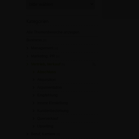
Kategorien
Alle Themenbereiche anzeigen
Business
[0]
Management
[0]
Marketing, PR
[0]
Vertrieb, Verkauf
[0]
Abschluss
Akquisition
Argumentation
Empfehlung
Innere Einstellung
Kundenbeziehung
Querverkauf
Upselling
Beruf, Karriere
[0]