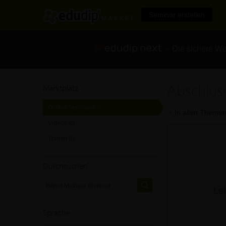
Seminar erstellen
- Die sichere We
Abschlus
Marktplatz
Online-Seminare
[0]
In allen Themen
Videos
[0]
Trainer
[0]
Durchsuchen
Lei
Sprache