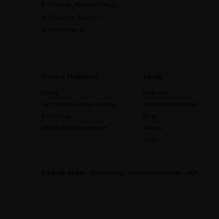
Rhetorik, Präsentation
[0]
Finanzen, Steuern
[0]
Immobilien
[0]
Preise & Funktionen
edudip
Preise
Über uns
Jetzt Online-Trainer werden
Unternehmenskultur
Funktionen
Blog
edudip für Unternehmen
Presse
Jobs
© edudip GmbH
Datenschutz
Impressum/Kontakt
AGB