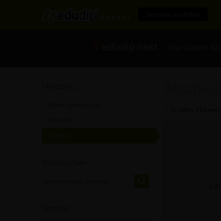
Seminar erstellen
- Die sichere We
Abschlus
Marktplatz
Online-Seminare
[0]
In allen Themen
Videos
[0]
Trainer
[0]
Durchsuchen
Lei
Sprache