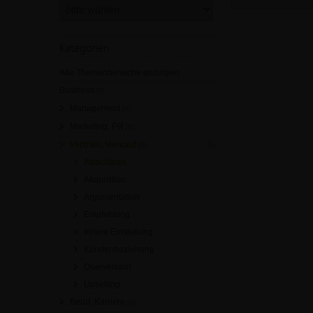
Kategorien
Alle Themenbereiche anzeigen
Business
[0]
Management
[0]
Marketing, PR
[0]
Vertrieb, Verkauf
[0]
Abschluss
Akquisition
Argumentation
Empfehlung
Innere Einstellung
Kundenbeziehung
Querverkauf
Upselling
Beruf, Karriere
[0]