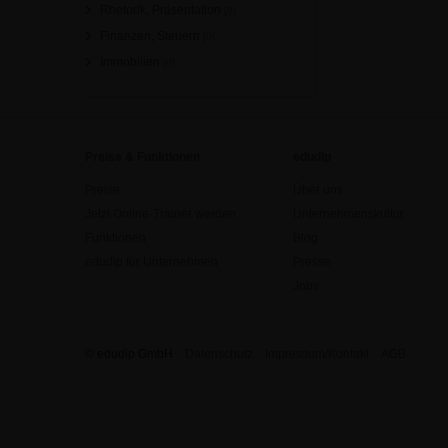
Rhetorik, Präsentation
[0]
Finanzen, Steuern
[0]
Immobilien
[0]
Preise & Funktionen
edudip
Preise
Über uns
Jetzt Online-Trainer werden
Unternehmenskultur
Funktionen
Blog
edudip für Unternehmen
Presse
Jobs
© edudip GmbH
Datenschutz
Impressum/Kontakt
AGB