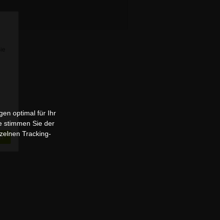
Sie
en optimal für Ihr
e stimmen Sie der
zelnen Tracking-
n