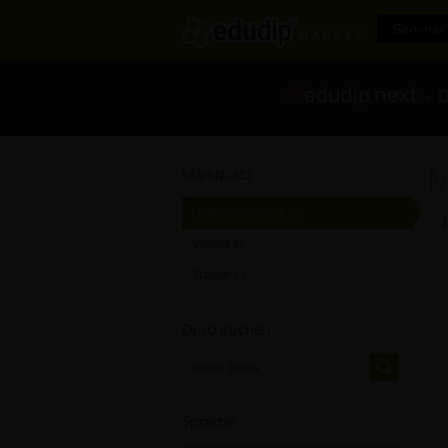
Seminar 
- Di
M
Marktplatz
Online-Seminare
[0]
Videos
[0]
Trainer
[0]
Durchsuchen
Sprache