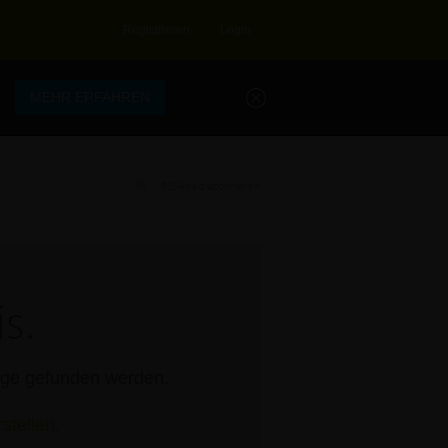
Registrieren
Login
.
MEHR ERFAHREN
RSS-Feed abonnieren
s.
rage gefunden werden.
stellen.