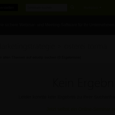
erstellen
Marktplatz
e sichere Webinar- und Meeting-Software für Ihr Unternehmen
arketingstrategie > osterei torma
In allen Themen auf edudip suchen (0 Ergebnisse)
Kein Ergebni
Leider konnte kein Ergebnis zu Ihrer Suchanf
Jetzt selbst ein Online-Seminar er