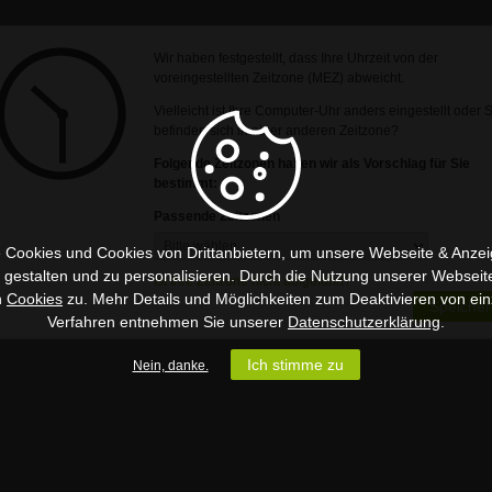
Wir haben festgestellt, dass Ihre Uhrzeit von der
voreingestellten Zeitzone (MEZ) abweicht.
Vielleicht ist Ihre Computer-Uhr anders eingestellt oder 
befinden sich in einer anderen Zeitzone?
Folgende Zeitzonen haben wir als Vorschlag für Sie
bestimmt:
Passende Zeitzonen
 Cookies und Cookies von Drittanbietern, um unsere Webseite & Anzeig
u gestalten und zu personalisieren. Durch die Nutzung unserer Webseit
Ist Ihre Zeitzone nicht aufgeführt?
n
Cookies
zu. Mehr Details und Möglichkeiten zum Deaktivieren von ein
Speicher
Verfahren entnehmen Sie unserer
Datenschutzerklärung
.
Ich stimme zu
Nein, danke.