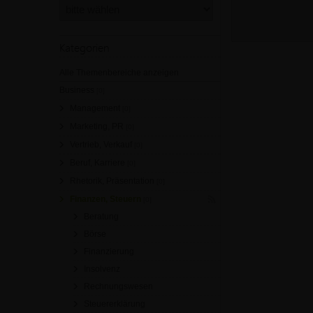
Kategorien
Alle Themenbereiche anzeigen
Business
[0]
Management
[0]
Marketing, PR
[0]
Vertrieb, Verkauf
[0]
Beruf, Karriere
[0]
Rhetorik, Präsentation
[0]
Finanzen, Steuern
[0]
Beratung
Börse
Finanzierung
Insolvenz
Rechnungswesen
Steuererklärung