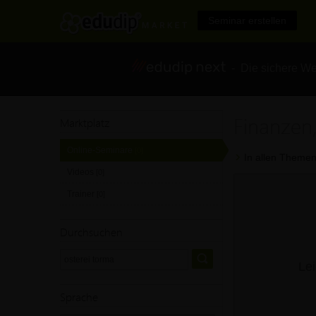
Seminar erstellen
- Die sichere We
Finanzen,
Marktplatz
Online-Seminare
[0]
In allen Themen
Videos
[0]
Trainer
[0]
Durchsuchen
Lei
Sprache