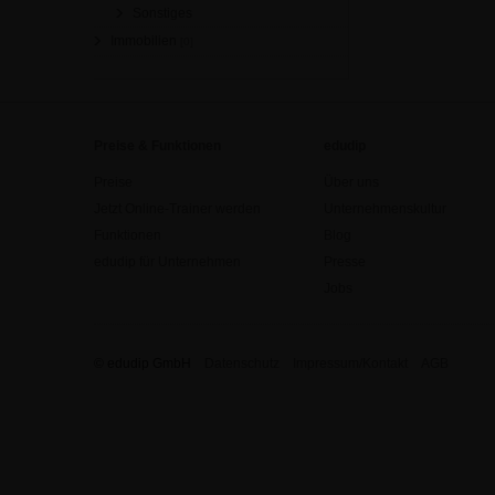
Sonstiges
Immobilien
[0]
Preise & Funktionen
edudip
Preise
Über uns
Jetzt Online-Trainer werden
Unternehmenskultur
Funktionen
Blog
edudip für Unternehmen
Presse
Jobs
© edudip GmbH
Datenschutz
Impressum/Kontakt
AGB