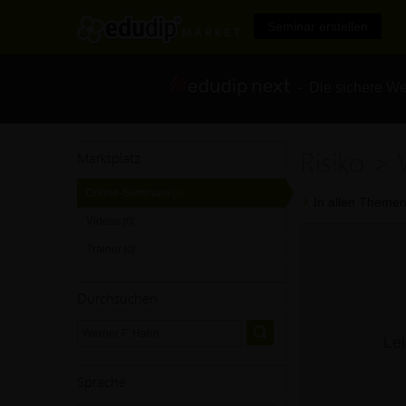
Seminar erstellen
- Die sichere We
Risiko >
Marktplatz
Online-Seminare
[0]
In allen Themen
Videos
[0]
Trainer
[0]
Durchsuchen
Lei
Sprache