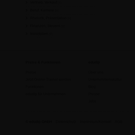
Vertrieb, Verkauf
[1]
Beruf, Karriere
[0]
Rhetorik, Präsentation
[0]
Finanzen, Steuern
[0]
Immobilien
[0]
Preise & Funktionen
edudip
Preise
Über uns
Jetzt Online-Trainer werden
Unternehmenskultur
Funktionen
Blog
edudip für Unternehmen
Presse
Jobs
© edudip GmbH
Datenschutz
Impressum/Kontakt
AGB