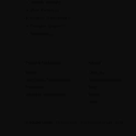
Vertrieb, Verkauf
[0]
Beruf, Karriere
[0]
Rhetorik, Präsentation
[0]
Finanzen, Steuern
[0]
Immobilien
[0]
Preise & Funktionen
edudip
Preise
Über uns
Jetzt Online-Trainer werden
Unternehmenskultur
Funktionen
Blog
edudip für Unternehmen
Presse
Jobs
© edudip GmbH
Datenschutz
Impressum/Kontakt
AGB