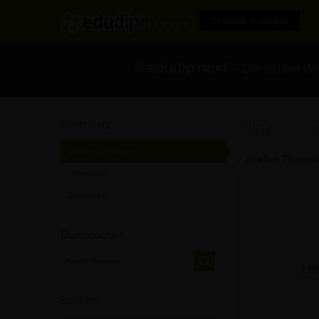
Seminar erstellen
- Die sichere We
Risiko >
Marktplatz
Online-Seminare
[0]
In allen Themen
Videos
[0]
Trainer
[0]
Durchsuchen
Lei
Sprache