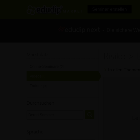
Seminar erstellen
- Die sichere We
Risiko >
Marktplatz
Online-Seminare
[0]
In allen Themen
Videos
[0]
Trainer
[0]
Durchsuchen
Lei
Sprache