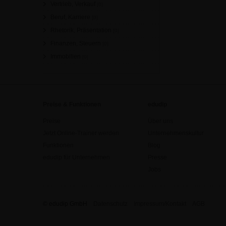
Vertrieb, Verkauf
[0]
Beruf, Karriere
[0]
Rhetorik, Präsentation
[0]
Finanzen, Steuern
[0]
Immobilien
[0]
Preise & Funktionen
edudip
Preise
Über uns
Jetzt Online-Trainer werden
Unternehmenskultur
Funktionen
Blog
edudip für Unternehmen
Presse
Jobs
© edudip GmbH
Datenschutz
Impressum/Kontakt
AGB