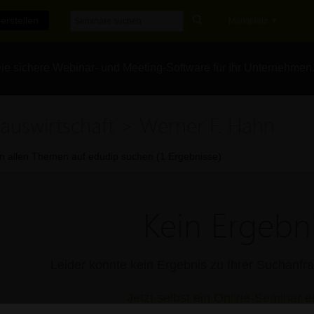
erstellen
Marktplatz
e sichere Webinar- und Meeting-Software für Ihr Unternehmen
auswirtschaft > Werner F. Hahn
In allen Themen auf edudip suchen (1 Ergebnisse)
Kein Ergebni
Leider konnte kein Ergebnis zu Ihrer Suchanf
Jetzt selbst ein Online-Seminar er