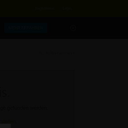
Registrieren
Login
.
MEHR ERFAHREN
RSS-Feed abonnieren
s.
rage gefunden werden.
stellen.