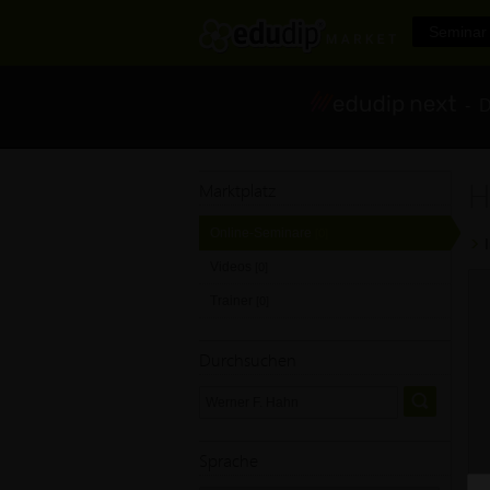
Seminar 
- Di
H
Marktplatz
Online-Seminare
[0]
Videos
[0]
Trainer
[0]
Durchsuchen
Sprache