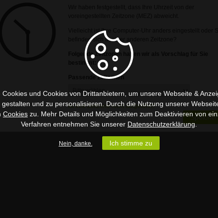
Wir haben festgestellt, dass Ihre Uhrzeit von der
voreingestellten Zeitzone (MEZ) abweicht.
Vielleicht ist Ihre Computer-Uhr anders eingestellt oder 
befinden sich in einer anderen Zeitzone?
Folgende Zeitzonen haben wir als Vorschlag für Sie
bestimmt:
Passende Zeitzonen
 Cookies und Cookies von Drittanbietern, um unsere Webseite & Anzeig
u gestalten und zu personalisieren. Durch die Nutzung unserer Webseit
Ist Ihre Zeitzone nicht aufgeführt?
n
Cookies
zu. Mehr Details und Möglichkeiten zum Deaktivieren von ein
Speicher
Verfahren entnehmen Sie unserer
Datenschutzerklärung
.
Ich stimme zu
Nein, danke.