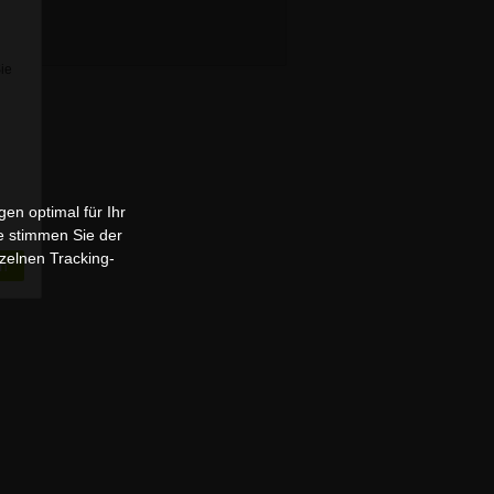
Sie
en optimal für Ihr
e stimmen Sie der
zelnen Tracking-
n