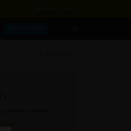
Registrieren
Login
.
MEHR ERFAHREN
RSS-Feed abonnieren
s.
rage gefunden werden.
stellen.