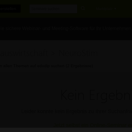
erstellen
Marktplatz
e sichere Webinar- und Meeting-Software für Ihr Unternehmen
auswirtschaft > NeuroStim
In allen Themen auf edudip suchen (2 Ergebnisse)
Kein Ergebni
Leider konnte kein Ergebnis zu Ihrer Suchanf
Jetzt selbst ein Online-Seminar er