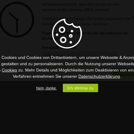
Wir haben festgestellt, dass Ihre Uhrzeit von der
voreingestellten Zeitzone (MEZ) abweicht.
Vielleicht ist Ihre Computer-Uhr anders eingestellt oder 
befinden sich in einer anderen Zeitzone?
Folgende Zeitzonen haben wir als Vorschlag für Sie
bestimmt:
Passende Zeitzonen
 Cookies und Cookies von Drittanbietern, um unsere Webseite & Anzeig
u gestalten und zu personalisieren. Durch die Nutzung unserer Webseit
Ist Ihre Zeitzone nicht aufgeführt?
n
Cookies
zu. Mehr Details und Möglichkeiten zum Deaktivieren von ein
Speicher
Verfahren entnehmen Sie unserer
Datenschutzerklärung
.
Ich stimme zu
Nein, danke.