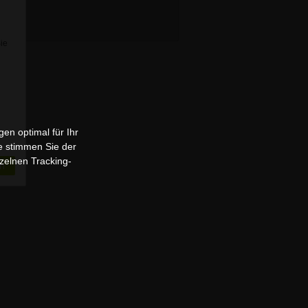
Sie
en optimal für Ihr
e stimmen Sie der
zelnen Tracking-
n