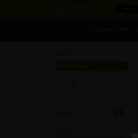
Seminar 
- Di
H
Marktplatz
Online-Seminare
[0]
Videos
[0]
Trainer
[0]
Durchsuchen
Sprache