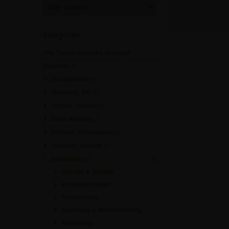
Kategorien
Alle Themenbereiche anzeigen
Business
[0]
Management
[0]
Marketing, PR
[0]
Vertrieb, Verkauf
[0]
Beruf, Karriere
[0]
Rhetorik, Präsentation
[0]
Finanzen, Steuern
[0]
Immobilien
[0]
Energie & Technik
Immobilienmakler
Finanzierung
Sanierung & Modernisierung
Verwaltung