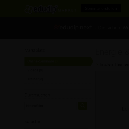
Seminar erstellen
- Die sichere We
Energie 
Marktplatz
Online-Seminare
[0]
In allen Themen
Videos
[0]
Trainer
[0]
Durchsuchen
Lei
Sprache