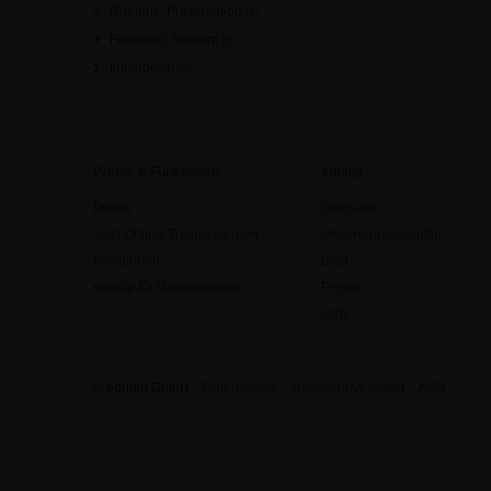
Rhetorik, Präsentation
[0]
Finanzen, Steuern
[0]
Immobilien
[0]
Preise & Funktionen
edudip
Preise
Über uns
Jetzt Online-Trainer werden
Unternehmenskultur
Funktionen
Blog
edudip für Unternehmen
Presse
Jobs
© edudip GmbH
Datenschutz
Impressum/Kontakt
AGB