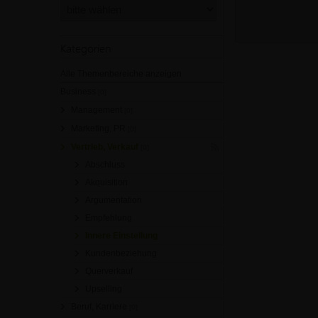
Kategorien
Alle Themenbereiche anzeigen
Business
[0]
Management
[0]
Marketing, PR
[0]
Vertrieb, Verkauf
[0]
Abschluss
Akquisition
Argumentation
Empfehlung
Innere Einstellung
Kundenbeziehung
Querverkauf
Upselling
Beruf, Karriere
[0]