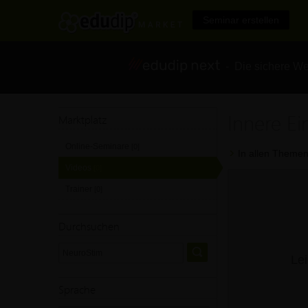
Seminar erstellen
- Die sichere We
Innere Ei
Marktplatz
Online-Seminare
[0]
In allen Themen
Videos
[0]
Trainer
[0]
Durchsuchen
Lei
Sprache