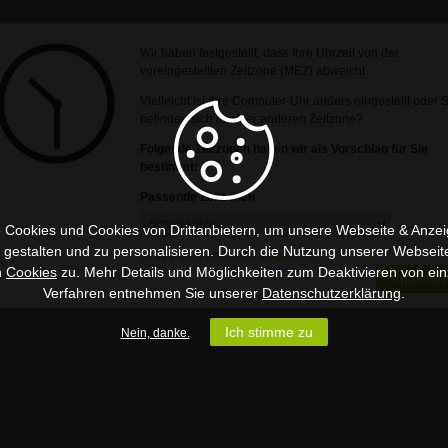
Wir haben festgestellt, dass Ihre Uhrzeit von der
voreingestellten Zeitzone (MEZ) abweicht.
Vielleicht ist Ihre Computer-Uhr anders eingestellt oder 
befinden sich in einer anderen Zeitzone?
Folgende Zeitzonen haben wir als Vorschlag für Sie
bestimmt:
Passende Zeitzonen
 Cookies und Cookies von Drittanbietern, um unsere Webseite & Anzeig
u gestalten und zu personalisieren. Durch die Nutzung unserer Webseit
Ist Ihre Zeitzone nicht aufgeführt?
n
Cookies
zu. Mehr Details und Möglichkeiten zum Deaktivieren von ein
Speicher
Verfahren entnehmen Sie unserer
Datenschutzerklärung
.
Ich stimme zu
Nein, danke.