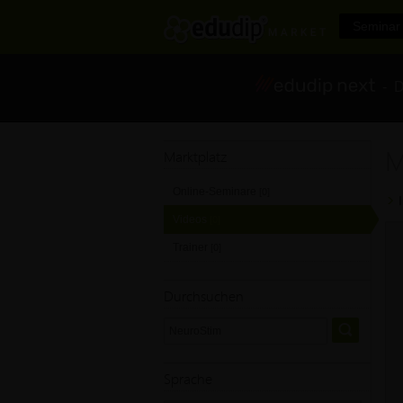
Seminar 
- Di
M
Marktplatz
Online-Seminare
[0]
Videos
[0]
Trainer
[0]
Durchsuchen
Sprache