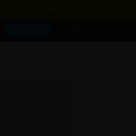
Registrieren
Login
.
MEHR ERFAHREN
s.
rage gefunden werden.
stellen.