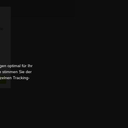
Sie
en optimal für Ihr
e stimmen Sie der
zelnen Tracking-
n