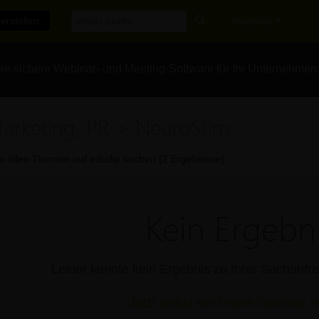
erstellen
Marktplatz
e sichere Webinar- und Meeting-Software für Ihr Unternehmen
arketing, PR > NeuroStim
In allen Themen auf edudip suchen (2 Ergebnisse)
Kein Ergebni
Leider konnte kein Ergebnis zu Ihrer Suchanf
Jetzt selbst ein Online-Seminar er