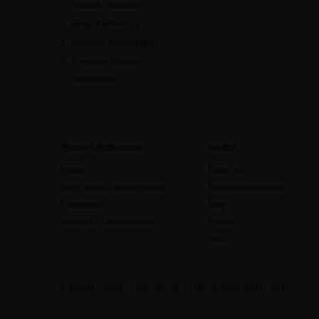
Vertrieb, Verkauf
[0]
Beruf, Karriere
[0]
Rhetorik, Präsentation
[0]
Finanzen, Steuern
[0]
Immobilien
[0]
Preise & Funktionen
edudip
Preise
Über uns
Jetzt Online-Trainer werden
Unternehmenskultur
Funktionen
Blog
edudip für Unternehmen
Presse
Jobs
© edudip GmbH
Datenschutz
Impressum/Kontakt
AGB