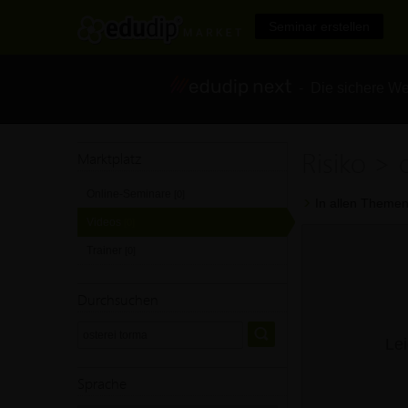
Seminar erstellen
- Die sichere We
Risiko > 
Marktplatz
Online-Seminare
[0]
In allen Themen
Videos
[0]
Trainer
[0]
Durchsuchen
Lei
Sprache