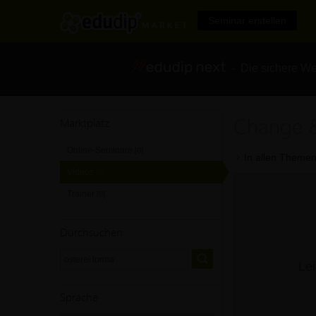
Seminar erstellen
- Die sichere We
Change &
Marktplatz
Online-Seminare
[0]
In allen Themen
Videos
[0]
Trainer
[0]
Durchsuchen
Lei
Sprache