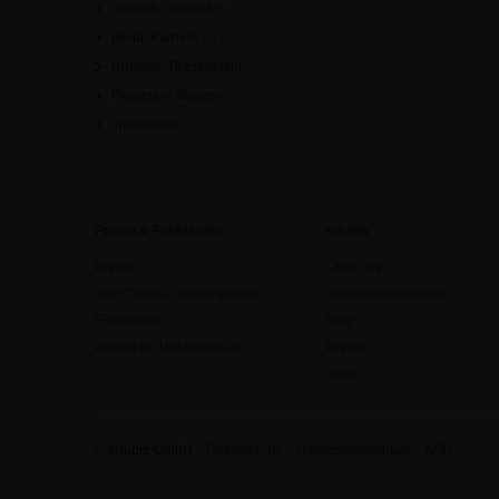
Vertrieb, Verkauf
[0]
Beruf, Karriere
[0]
Rhetorik, Präsentation
[0]
Finanzen, Steuern
[0]
Immobilien
[0]
Preise & Funktionen
edudip
Preise
Über uns
Jetzt Online-Trainer werden
Unternehmenskultur
Funktionen
Blog
edudip für Unternehmen
Presse
Jobs
© edudip GmbH
Datenschutz
Impressum/Kontakt
AGB