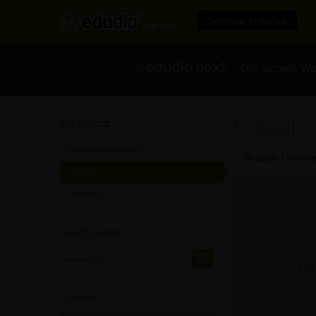
Seminar erstellen
- Die sichere We
Einkauf 
Marktplatz
Online-Seminare
[0]
In allen Themen
Videos
[0]
Trainer
[0]
Durchsuchen
Lei
Sprache