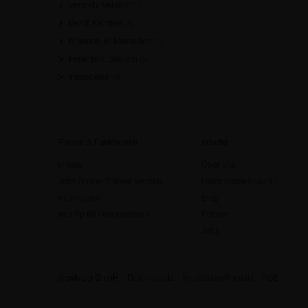
Vertrieb, Verkauf
[0]
Beruf, Karriere
[0]
Rhetorik, Präsentation
[0]
Finanzen, Steuern
[0]
Immobilien
[0]
Preise & Funktionen
edudip
Preise
Über uns
Jetzt Online-Trainer werden
Unternehmenskultur
Funktionen
Blog
edudip für Unternehmen
Presse
Jobs
© edudip GmbH
Datenschutz
Impressum/Kontakt
AGB