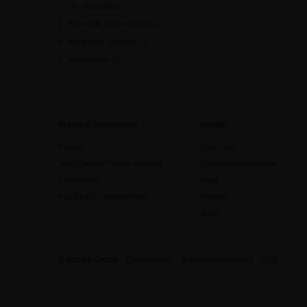
Sonstiges
Rhetorik, Präsentation
[0]
Finanzen, Steuern
[0]
Immobilien
[0]
Preise & Funktionen
edudip
Preise
Über uns
Jetzt Online-Trainer werden
Unternehmenskultur
Funktionen
Blog
edudip für Unternehmen
Presse
Jobs
© edudip GmbH
Datenschutz
Impressum/Kontakt
AGB