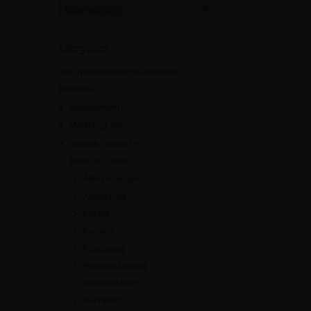
Kategorien
Alle Themenbereiche anzeigen
Business
[0]
Management
[0]
Marketing, PR
[0]
Vertrieb, Verkauf
[0]
Beruf, Karriere
[0]
Altersvorsorge
Ausbildung
Knigge
Karriere
Kündigung
Personalführung
Weiterbildung
Recruiting