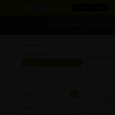
Seminar erstellen
- Die sichere We
Weiterbi
Marktplatz
Online-Seminare
[0]
In allen Themen
Videos
[0]
Trainer
[0]
Durchsuchen
Lei
Sprache