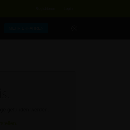
Registrieren
Login
.
MEHR ERFAHREN
s.
rage gefunden werden.
stellen.