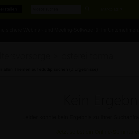
erstellen
Marktplatz
e sichere Webinar- und Meeting-Software für Ihr Unternehmen
ltersvorsorge > osterei torma
In allen Themen auf edudip suchen (0 Ergebnisse)
Kein Ergebni
Leider konnte kein Ergebnis zu Ihrer Suchanf
Jetzt selbst ein Online-Seminar er