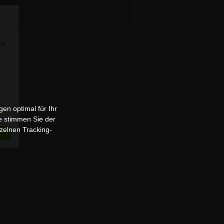
Sie
en optimal für Ihr
e stimmen Sie der
zelnen Tracking-
n