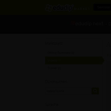
Seminar 
- Di
A
Marktplatz
Online-Seminare
[0]
Videos
[0]
Trainer
[0]
Durchsuchen
Sprache