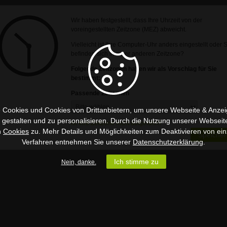
Wir haben festgestellt, dass Ihre Uhrzeit von der
voreingestellten Zeitzone (MEZ) abweicht.
Vielleicht ist Ihre Computer-Uhr anders eingestellt oder 
befinden sich in einer anderen Zeitzone?
Folgende Zeitzonen haben wir als Vorschlag für Sie
bestimmt:
Passende Zeitzonen
 Cookies und Cookies von Drittanbietern, um unsere Webseite & Anzeig
u gestalten und zu personalisieren. Durch die Nutzung unserer Webseit
Ist Ihre Zeitzone nicht aufgeführt?
n
Cookies
zu. Mehr Details und Möglichkeiten zum Deaktivieren von ein
Speicher
Verfahren entnehmen Sie unserer
Datenschutzerklärung
.
Ich stimme zu
Nein, danke.