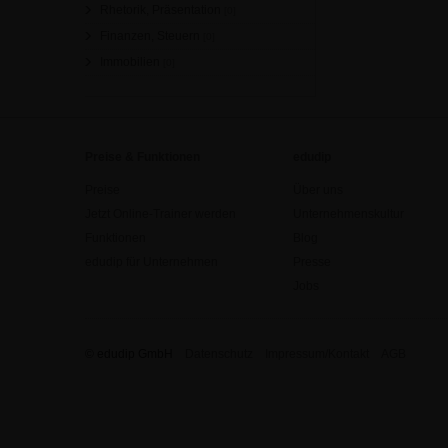
Rhetorik, Präsentation
[0]
Finanzen, Steuern
[0]
Immobilien
[0]
Preise & Funktionen
edudip
Preise
Über uns
Jetzt Online-Trainer werden
Unternehmenskultur
Funktionen
Blog
edudip für Unternehmen
Presse
Jobs
© edudip GmbH
Datenschutz
Impressum/Kontakt
AGB