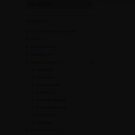
Kategorien
Alle Themenbereiche anzeigen
Business
[0]
Management
[0]
Marketing, PR
[0]
Vertrieb, Verkauf
[0]
Abschluss
Akquisition
Argumentation
Empfehlung
Innere Einstellung
Kundenbeziehung
Querverkauf
Upselling
Beruf, Karriere
[0]