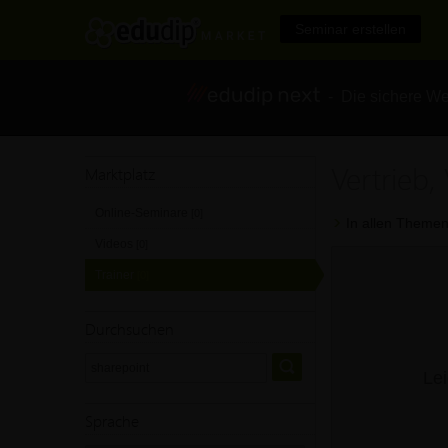
Seminar erstellen
- Die sichere We
Vertrieb,
Marktplatz
Online-Seminare
[0]
In allen Themen
Videos
[0]
Trainer
[0]
Durchsuchen
Lei
Sprache