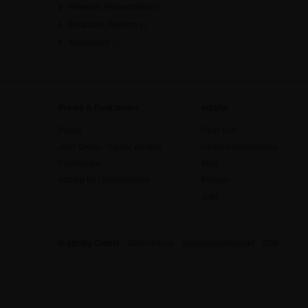
Rhetorik, Präsentation
[0]
Finanzen, Steuern
[0]
Immobilien
[0]
Preise & Funktionen
edudip
Preise
Über uns
Jetzt Online-Trainer werden
Unternehmenskultur
Funktionen
Blog
edudip für Unternehmen
Presse
Jobs
© edudip GmbH
Datenschutz
Impressum/Kontakt
AGB