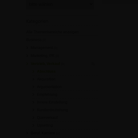
Kategorien
Alle Themenbereiche anzeigen
Business
[0]
Management
[0]
Marketing, PR
[0]
Vertrieb, Verkauf
[0]
Abschluss
Akquisition
Argumentation
Empfehlung
Innere Einstellung
Kundenbeziehung
Querverkauf
Upselling
Beruf, Karriere
[0]