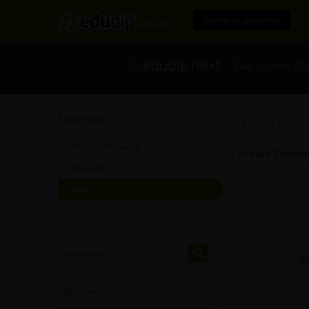
Seminar erstellen
- Die sichere We
Abschlus
Marktplatz
Online-Seminare
[0]
In allen Themen
Videos
[0]
Trainer
[0]
Durchsuchen
Lei
Sprache