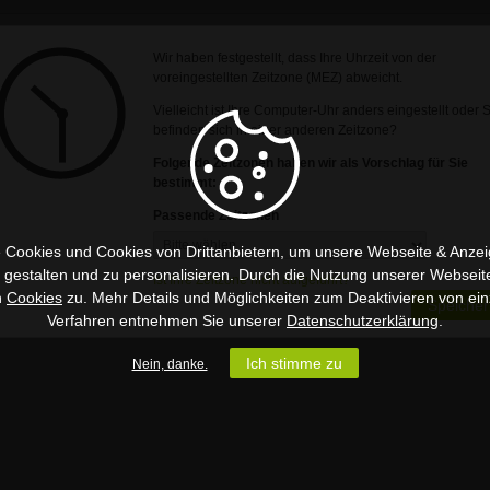
Wir haben festgestellt, dass Ihre Uhrzeit von der
voreingestellten Zeitzone (MEZ) abweicht.
Vielleicht ist Ihre Computer-Uhr anders eingestellt oder 
befinden sich in einer anderen Zeitzone?
Folgende Zeitzonen haben wir als Vorschlag für Sie
bestimmt:
Passende Zeitzonen
 Cookies und Cookies von Drittanbietern, um unsere Webseite & Anzeig
u gestalten und zu personalisieren. Durch die Nutzung unserer Webseit
Ist Ihre Zeitzone nicht aufgeführt?
n
Cookies
zu. Mehr Details und Möglichkeiten zum Deaktivieren von ein
Speicher
Verfahren entnehmen Sie unserer
Datenschutzerklärung
.
Ich stimme zu
Nein, danke.