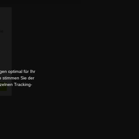
Sie
en optimal für Ihr
e stimmen Sie der
zelnen Tracking-
n