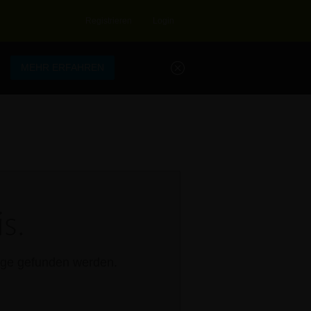
Registrieren
Login
.
MEHR ERFAHREN
s.
rage gefunden werden.