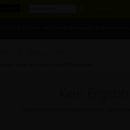
erstellen
Marktplatz
e sichere Webinar- und Meeting-Software für Ihr Unternehmen
ffice > sharepoint
In allen Themen auf edudip suchen (0 Ergebnisse)
Kein Ergebni
Leider konnte kein Ergebnis zu Ihrer Suchanf