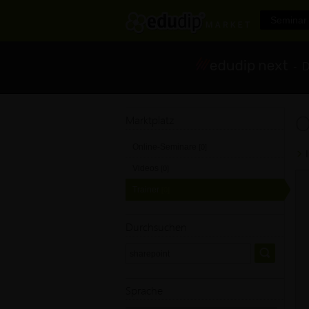
Seminar 
- Di
O
Marktplatz
Online-Seminare
[0]
Videos
[0]
Trainer
[0]
Durchsuchen
Sprache