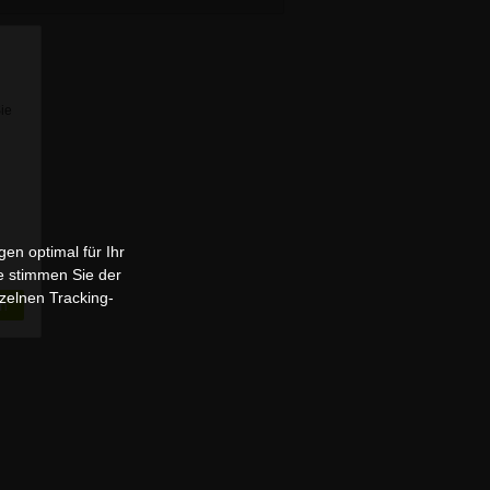
Sie
en optimal für Ihr
e stimmen Sie der
zelnen Tracking-
n