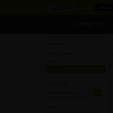
Seminar 
- Di
O
Marktplatz
Online-Seminare
[0]
Videos
[0]
Trainer
[0]
Durchsuchen
Sprache