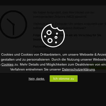
Wir haben festgestellt, dass Ihre Uhrzeit von der
voreingestellten Zeitzone (MEZ) abweicht.
Vielleicht ist Ihre Computer-Uhr anders eingestellt oder 
befinden sich in einer anderen Zeitzone?
Folgende Zeitzonen haben wir als Vorschlag für Sie
bestimmt:
Passende Zeitzonen
 Cookies und Cookies von Drittanbietern, um unsere Webseite & Anzeig
u gestalten und zu personalisieren. Durch die Nutzung unserer Webseit
Ist Ihre Zeitzone nicht aufgeführt?
n
Cookies
zu. Mehr Details und Möglichkeiten zum Deaktivieren von ein
Speicher
Verfahren entnehmen Sie unserer
Datenschutzerklärung
.
Ich stimme zu
Nein, danke.