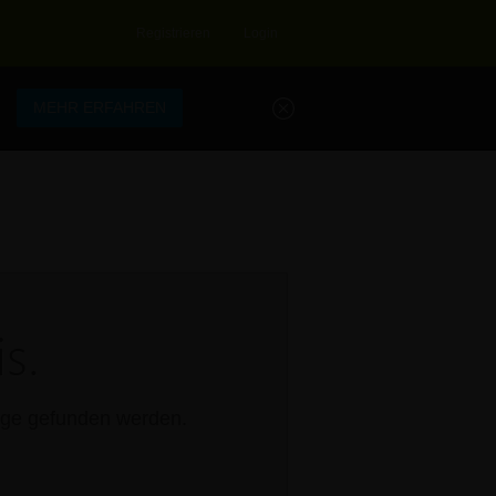
Registrieren
Login
.
MEHR ERFAHREN
s.
rage gefunden werden.