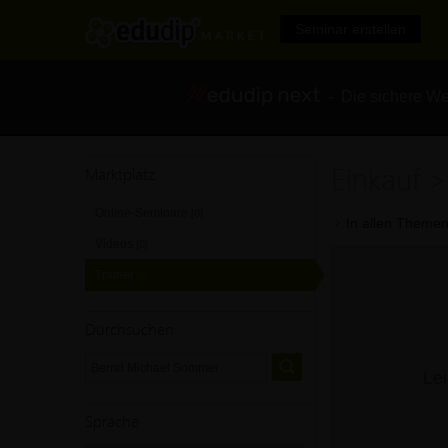
Seminar erstellen
- Die sichere We
Einkauf 
Marktplatz
Online-Seminare
[0]
In allen Themen
Videos
[0]
Trainer
[0]
Durchsuchen
Lei
Sprache