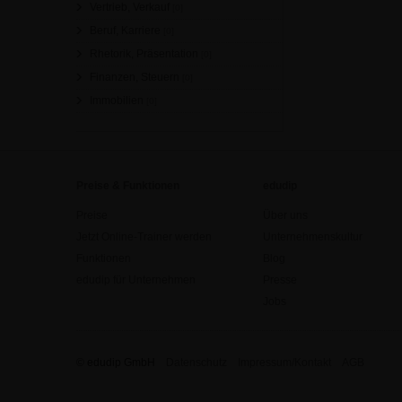
Vertrieb, Verkauf
[0]
Beruf, Karriere
[0]
Rhetorik, Präsentation
[0]
Finanzen, Steuern
[0]
Immobilien
[0]
Preise & Funktionen
edudip
Preise
Über uns
Jetzt Online-Trainer werden
Unternehmenskultur
Funktionen
Blog
edudip für Unternehmen
Presse
Jobs
© edudip GmbH
Datenschutz
Impressum/Kontakt
AGB