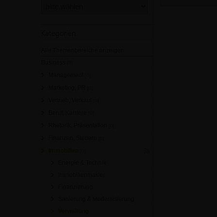
Kategorien
Alle Themenbereiche anzeigen
Business
[0]
Management
[0]
Marketing, PR
[0]
Vertrieb, Verkauf
[0]
Beruf, Karriere
[0]
Rhetorik, Präsentation
[0]
Finanzen, Steuern
[0]
Immobilien
[0]
Energie & Technik
Immobilienmakler
Finanzierung
Sanierung & Modernisierung
Verwaltung