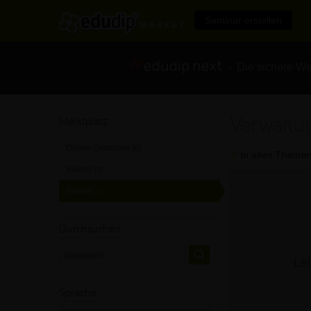
Seminar erstellen
- Die sichere We
Verwaltu
Marktplatz
Online-Seminare
[0]
In allen Themen
Videos
[0]
Trainer
[0]
Durchsuchen
Lei
Sprache