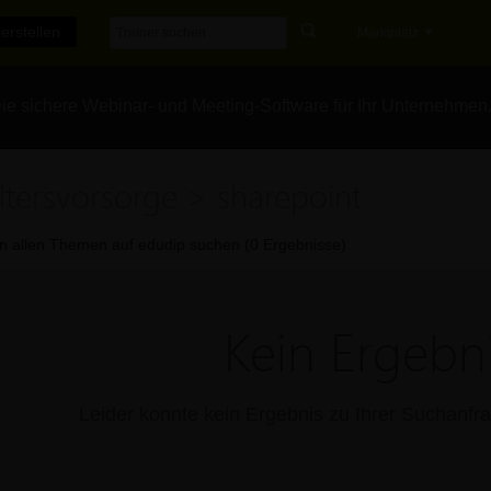
erstellen
Marktplatz
e sichere Webinar- und Meeting-Software für Ihr Unternehmen
ltersvorsorge > sharepoint
In allen Themen auf edudip suchen (0 Ergebnisse)
Kein Ergebni
Leider konnte kein Ergebnis zu Ihrer Suchanf