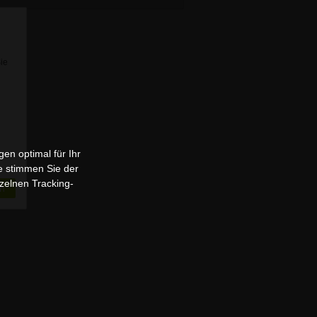
Sie
en optimal für Ihr
e stimmen Sie der
zelnen Tracking-
n