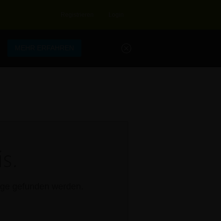
Registrieren
Login
.
MEHR ERFAHREN
s.
rage gefunden werden.