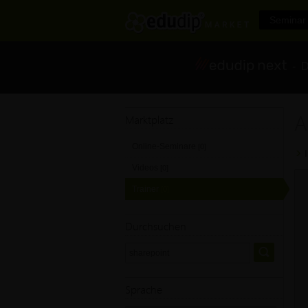
Seminar 
- Di
A
Marktplatz
Online-Seminare
[0]
Videos
[0]
Trainer
[0]
Durchsuchen
Sprache