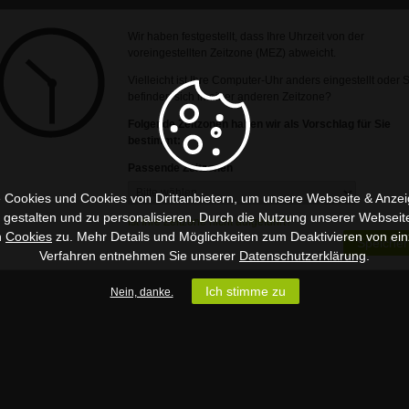
Wir haben festgestellt, dass Ihre Uhrzeit von der
voreingestellten Zeitzone (MEZ) abweicht.
Vielleicht ist Ihre Computer-Uhr anders eingestellt oder 
befinden sich in einer anderen Zeitzone?
Folgende Zeitzonen haben wir als Vorschlag für Sie
bestimmt:
Passende Zeitzonen
 Cookies und Cookies von Drittanbietern, um unsere Webseite & Anzeig
u gestalten und zu personalisieren. Durch die Nutzung unserer Webseit
Ist Ihre Zeitzone nicht aufgeführt?
n
Cookies
zu. Mehr Details und Möglichkeiten zum Deaktivieren von ein
Speicher
Verfahren entnehmen Sie unserer
Datenschutzerklärung
.
Ich stimme zu
Nein, danke.