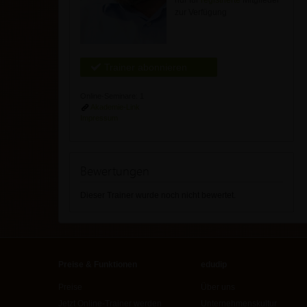
nur für
registrierte
Mitglieder
zur Verfügung
Trainer abonnieren
Online-Seminare: 1
Akademie-Link
Impressum
Bewertungen
Dieser Trainer wurde noch nicht bewertet.
Preise & Funktionen
edudip
Preise
Über uns
Jetzt Online-Trainer werden
Unternehmenskultur