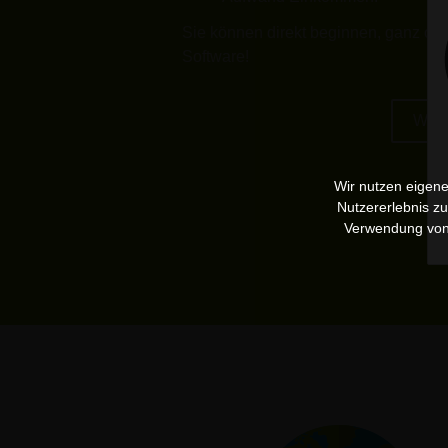
Sie können direkt beginnen, ganz ohn
Software!
Webi
Wir nutzen eigene
Nutzererlebnis z
Verwendung vo