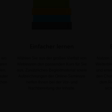
Einfacher lernen
e wo
Wählen Sie aus der großen Vielfalt von
Nutzen S
aren
Webinaren den passenden Kurs für Sie
Weiterbi
den.
aus. Zusätzliches Begleitmaterial sowie
und erwe
puter
Aufzeichnungen der Online-Seminare
den Cha
chon
helfen Ihnen bei der Vor- und
dem Re
Nachbereitung der Inhalte.
sic