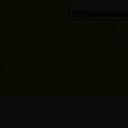
im Internet
ten
tplatz mit über
1 Mio.
Webinarteilnehmern