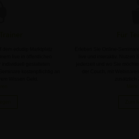
Trainer
Für Te
f dem edudip Marktplatz
Erleben Sie Online-Seminar
ern live in öffentlichen
live und interaktiv. Nutzen
 individuell gestalteten
jederzeit und wo Sie möchte
Seminare kostenpflichtig an
der Couch, mit Webinaren 
hrem Wissen Geld.
zusätzlich 
hren
Mehr 
legen
Zum M