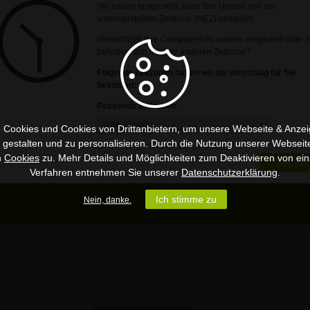
Wir haben festgestellt, dass Ihre Uhrzeit von der
voreingestellten Zeitzone (MEZ) abweicht.
e Download oder Installation der Webinar-
Vielleicht ist Ihre Computer-Uhr anders eingestellt oder 
befinden sich in einer anderen Zeitzone?
Folgende Zeitzonen haben wir als Vorschlag für Sie
nar anlegen
bestimmt:
Passende Zeitzonen
 Cookies und Cookies von Drittanbietern, um unsere Webseite & Anzeig
u gestalten und zu personalisieren. Durch die Nutzung unserer Webseit
Ist Ihre Zeitzone nicht aufgeführt?
n
Cookies
zu. Mehr Details und Möglichkeiten zum Deaktivieren von ein
Speicher
Verfahren entnehmen Sie unserer
Datenschutzerklärung
.
Ich stimme zu
Nein, danke.