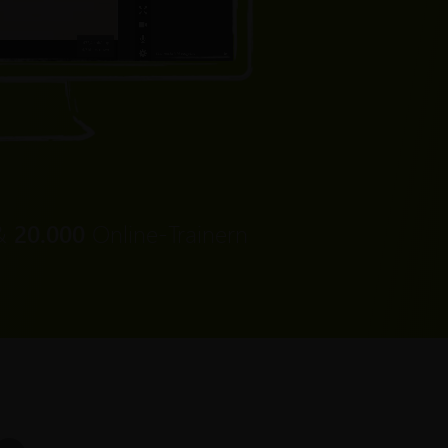
 &
20.000
Online-Trainern