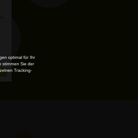
Sie
en optimal für Ihr
e stimmen Sie der
zelnen Tracking-
n