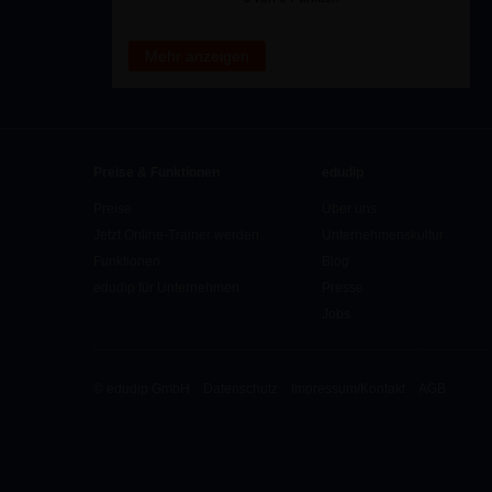
Mehr anzeigen
Preise & Funktionen
edudip
Preise
Über uns
Jetzt Online-Trainer werden
Unternehmenskultur
Funktionen
Blog
edudip für Unternehmen
Presse
Jobs
© edudip GmbH
Datenschutz
Impressum/Kontakt
AGB