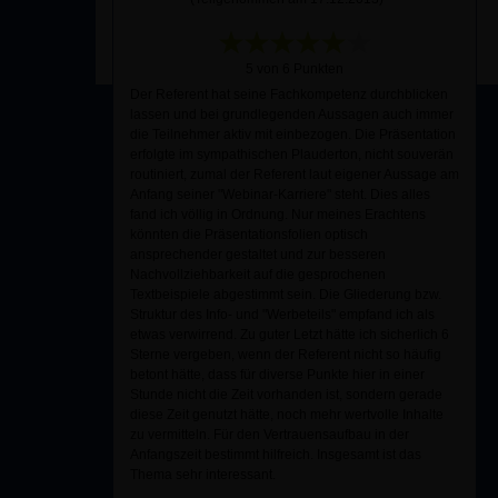
5 von 6 Punkten
Der Referent hat seine Fachkompetenz durchblicken
lassen und bei grundlegenden Aussagen auch immer
die Teilnehmer aktiv mit einbezogen. Die Präsentation
erfolgte im sympathischen Plauderton, nicht souverän
routiniert, zumal der Referent laut eigener Aussage am
Anfang seiner "Webinar-Karriere" steht. Dies alles
fand ich völlig in Ordnung. Nur meines Erachtens
könnten die Präsentationsfolien optisch
ansprechender gestaltet und zur besseren
Nachvollziehbarkeit auf die gesprochenen
Textbeispiele abgestimmt sein. Die Gliederung bzw.
Struktur des Info- und "Werbeteils" empfand ich als
etwas verwirrend. Zu guter Letzt hätte ich sicherlich 6
Sterne vergeben, wenn der Referent nicht so häufig
betont hätte, dass für diverse Punkte hier in einer
Stunde nicht die Zeit vorhanden ist, sondern gerade
diese Zeit genutzt hätte, noch mehr wertvolle Inhalte
zu vermitteln. Für den Vertrauensaufbau in der
Anfangszeit bestimmt hilfreich. Insgesamt ist das
Thema sehr interessant.