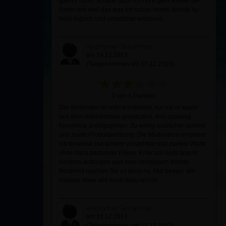
gab es nicht. Schade doch ich höre gern wieder bei
ihnen rein weil das was ich schon lernen konnte für
mich logisch und umsetzbar erscheint.
Anonymer Teilnehmer
am 18.12.2013
(Teilgenommen am 17.12.2013)
3 von 6 Punkten
Der Moderator ist wohl kompetent, nur hat er kaum
aus dem Nähkästchen geplaudert, also zuwenig
KnowHow preisgegeben. Zu wenig nützlicher content
und zuviel Produktwerbung. Die Moderation empfand
ich teilweise nur schwer verstehbar und zuviele Worte
ohne dazu passende Folien. Kritik soll nicht ärgern
sondern aufzeigen was man verbessern könnte.
Bestimmt machen Sie es beim nä. Mal besser. Wir
müssen eben alle noch dazu lernen.
Anonymer Teilnehmer
am 18.12.2013
(Teilgenommen am 17.12.2013)