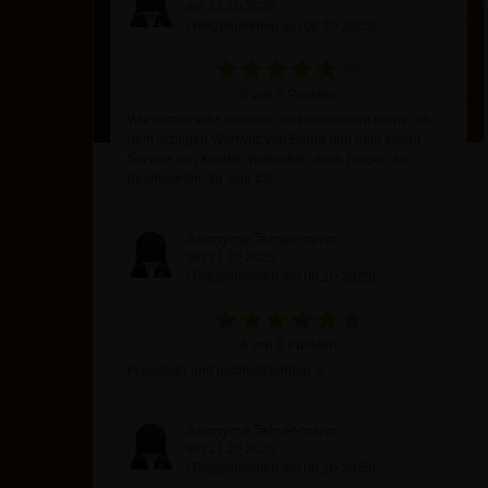
am 22.10.2025
(Teilgenommen am 08.10.2025)
5 von 6 Punkten
Wie immer sehr lehrreich und interessant sowie mit
dem richtigen Wortwitz von Bernd und dem tollem
Service von Kerstin "nebenbei" noch Fragen zu
beantworten. Ihr seid toll !
Anonyme Teilnehmerin
am 21.10.2025
(Teilgenommen am 08.10.2025)
6 von 6 Punkten
Praxisnah und nachvollziehbar ☺️
Anonyme Teilnehmerin
am 21.10.2025
(Teilgenommen am 08.10.2025)