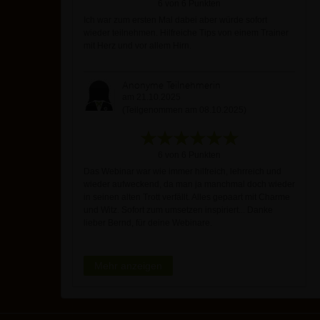
6 von 6 Punkten
Ich war zum ersten Mal dabei aber würde sofort
wieder teilnehmen. Hilfreiche Tips von einem Trainer
mit Herz und vor allem Hirn.
Anonyme Teilnehmerin
am 21.10.2025
(Teilgenommen am 08.10.2025)
6 von 6 Punkten
Das Webinar war wie immer hilfreich, lehrreich und
wieder aufweckend, da man ja manchmal doch wieder
in seinen alten Trott verfällt. Alles gepaart mit Charme
und Witz. Sofort zum umsetzen inspiriert... Danke
lieber Bernd, für deine Webinare.
Mehr anzeigen