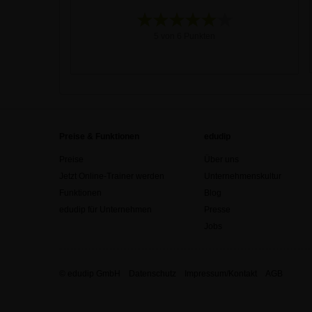
5 von 6 Punkten
Preise & Funktionen
edudip
Preise
Über uns
Jetzt Online-Trainer werden
Unternehmenskultur
Funktionen
Blog
edudip für Unternehmen
Presse
Jobs
© edudip GmbH
Datenschutz
Impressum/Kontakt
AGB