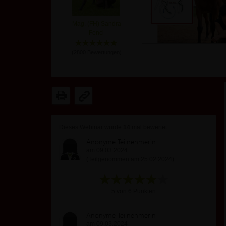
Mag. (FH) Sandra
Fencl
(
2800
Bewertungen)
Dieses Webinar wurde
14
mal bewertet
Anonyme Teilnehmerin
am 09.03.2024
(Teilgenommen am 25.02.2024)
5 von 6 Punkten
Anonyme Teilnehmerin
am 09.03.2024