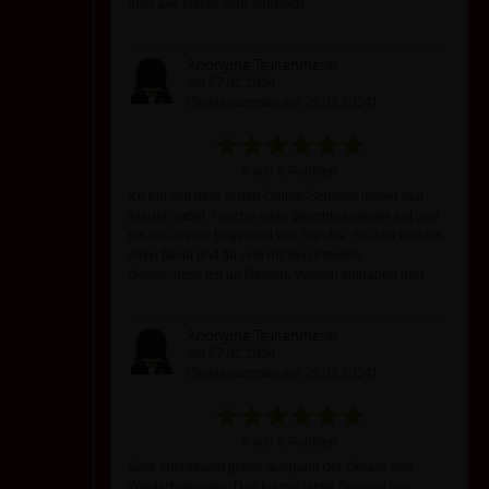
aber wie immer sehr lehrreich.
Anonyme Teilnehmerin
am 27.02.2024
(Teilgenommen am 25.02.2024)
6 von 6 Punkten
Ich bin seit dem ersten Online-Seminar immer mal
wieder dabei. Frische mein gelerntes wieder auf und
bin wie immer begeistert von Sandra. Sie lebt einfach
ihren Beruf und für und mit den Pferden.
Danke, dass ich an Deinem Wissen teilhaben darf.
Anonyme Teilnehmerin
am 27.02.2024
(Teilgenommen am 25.02.2024)
6 von 6 Punkten
Sehr interessant grade aufgrund der Details und
Wiederholungen. Das krasse letzte Beispiel war