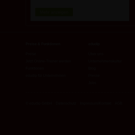
Mehr anzeigen
Preise & Funktionen
edudip
Preise
Über uns
Jetzt Online-Trainer werden
Unternehmenskultur
Funktionen
Blog
edudip für Unternehmen
Presse
Jobs
© edudip GmbH
Datenschutz
Impressum/Kontakt
AGB