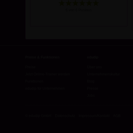
6 von 6 Punkten
Preise & Funktionen
edudip
Preise
Über uns
Jetzt Online-Trainer werden
Unternehmenskultur
Funktionen
Blog
edudip für Unternehmen
Presse
Jobs
© edudip GmbH
Datenschutz
Impressum/Kontakt
AGB