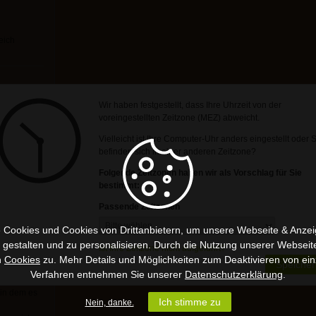
eich
Wir haben festgestellt, dass Ihre Uhrzeit von der
voreingestellten Zeitzone (MEZ) abweicht.
Vielleicht ist Ihre Computer-Uhr anders eingestellt oder 
befinden sich in einer anderen Zeitzone?
Folgende Zeitzonen haben wir als Vorschlag für Sie
bestimmt:
Passende Zeitzonen
 Cookies und Cookies von Drittanbietern, um unsere Webseite & Anzeig
u gestalten und zu personalisieren. Durch die Nutzung unserer Webseit
Ist Ihre Zeitzone nicht aufgeführt?
n
Cookies
zu. Mehr Details und Möglichkeiten zum Deaktivieren von ein
Speicher
enkunde
Verfahren entnehmen Sie unserer
Datenschutzerklärung
.
icher zu
 in dem es
Ich stimme zu
Nein, danke.