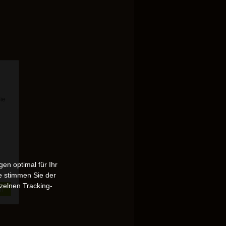
Sie
en optimal für Ihr
e stimmen Sie der
zelnen Tracking-
n