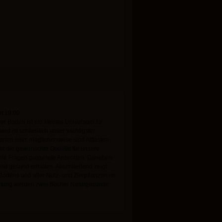
t 19:00
r Boden ist ein kleines Universum für
nd ist schließlich unser wichtigster
rten sein: möglicherweise sind Altlasten
cht die gewünschte Qualität für unsere
viele Fragen passende Antworten. Daneben
nd gesund erhalten. Abschließend zeigt
odens und aller Nutz- und Zierpflanzen im
taltung werden zwei Bücher Naturgesunde