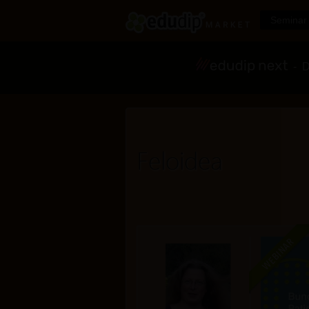
Seminar 
- Di
Feloidea