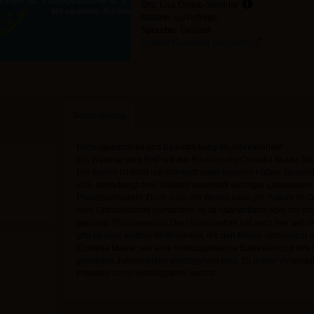
Ort:
Live Online-Seminar
Datum:
auf Anfrage
Sprache:
Deutsch
Ist mein Computer geeignet?
Beschreibung
Bodengesundheit und Basisstärkung im Jahresverlauf
Ein Webinar vom BHP mit der Buchautorin Cornelia Maute Star
Der Boden ist nicht nur Schmutz unter unseren Füßen. Gesunde
sich, beherbergt eine Vielzahl essentiell wichtiger Lebewesen u
Pflanzenernährer. Doch auch der Boden kann ein Patient im Ga
oder Giftrückstände vorhanden, er ist nährstoffarm oder hat ni
geplante Pflanzenkultur. Die Homöopathie hat auch hier auf 
gibt es viele weitere Maßnahmen, die den Boden verbessern u
Cornelia Maute, wie eine homöopathische Basisstärkung des B
gesamten Jahresverlauf durchgeführt wird. Zu dieser Verans
Pflanzen durch Homöopathie verlost.