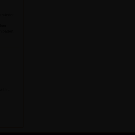
r wieder
inar.
nloaden.
Webinar,