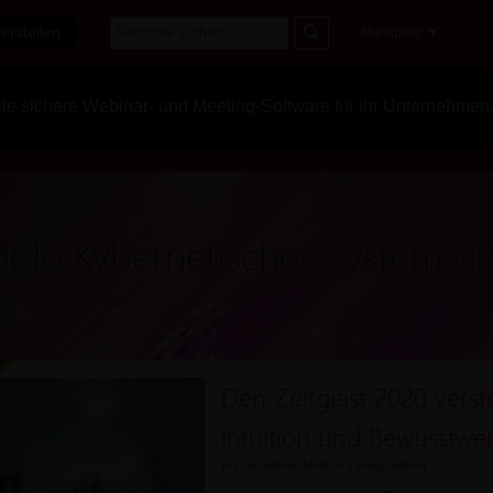
erstellen
Marktplatz
e sichere Webinar- und Meeting-Software für Ihr Unternehmen
Holo Kybernetisches System d
Den Zeitgeist 2020 verst
Intuition und Bewusstwer
In
Gesundheit, Medizin
>
Heilpraktiken