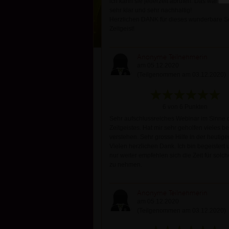
ich kann sie jederzeit abrufen: Das war seh
sehr klar und sehr nachhaltig!
Herzlichen DANK für dieses wunderbare S
Zeitgeist!
Anonyme Teilnehmerin
am 05.12.2020
(Teilgenommen am 03.12.2020)
6 von 6 Punkten
Sehr aufschlussreiches Webinar im Sinne 
Zeitgeistes. Hat mir sehr geholfen vieles b
verstehen. Sehr grosse Hilfe in der heutigen
Vielen herzlichen Dank. Ich bin begeistert
nur weiter empfehlen sich die Zeit für sol
zu nehmen.
Anonyme Teilnehmerin
am 05.12.2020
(Teilgenommen am 03.12.2020)