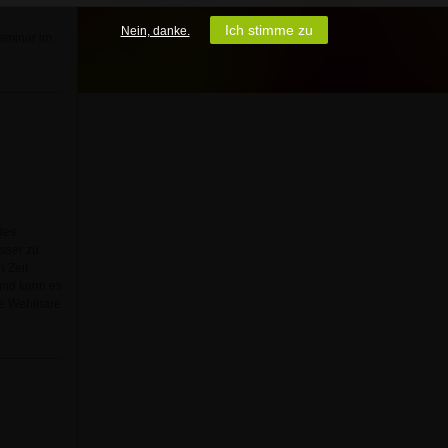
r stark und
Ich stimme zu
Nein, danke.
eminar im
des
esser zu
 Zeit.
 und kann es
che Webinare