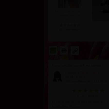
Heilpraktikerin/Autorin/
Entwicklerin Doris
Richter
(
401
Bewertungen)
Dieses Webinar wurde
6
mal bewertet
Anonyme Teilnehmerin
am 09.12.2020
(Teilgenommen am 03.12.2020)
6 von 6 Punkten
es war wieder einmal ein spannendes und
Informatives Webinar.