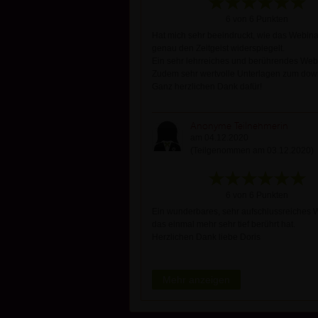
6 von 6 Punkten
Hat mich sehr beeindruckt, wie das Webina
genau den Zeitgeist widerspiegelt.
Ein sehr lehrreiches und berührendes Web
Zudem sehr wertvolle Unterlagen zum dow
Ganz herzlichen Dank dafür!
Anonyme Teilnehmerin
am 04.12.2020
(Teilgenommen am 03.12.2020)
6 von 6 Punkten
Ein wunderbares, sehr aufschlussreiches 
das einmal mehr sehr tief berührt hat.
Herzlichen Dank liebe Doris
Mehr anzeigen