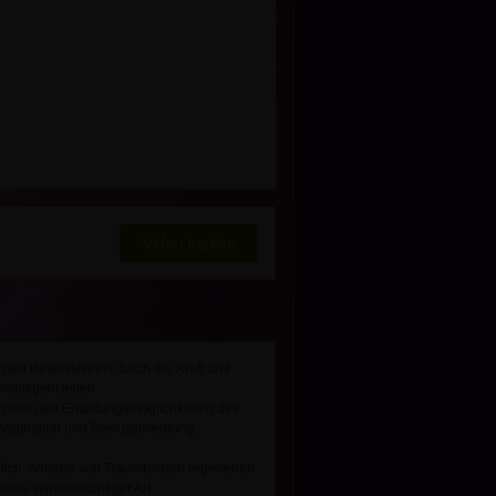
Video kaufen
n Bewusstseins durch die Kraft und
elligent leiten.
 und den Entfaltungsmöglichkeiten des
 Imagination und Bewusstwerdung
lich. Anhand von Traumbildern regeneriert
bnis symbolträchtiger Art.