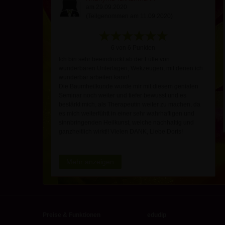
am 29.09.2020
(Teilgenommen am 11.09.2020)
6 von 6 Punkten
Ich bin sehr beeindruckt ab der Fülle von
wunderbaren Unterlagen, Wekzeugen, mit denen ich
wunderbar arbeiten kann!
Die Baumheilkunde wurde mir mit diesem genialen
Seminar noch weiter und tiefer bewusst und es
bestärkt mich, als Therapeutin weiter zu machen, da
es mich weiterfühtt in einer sehr wahrhaftigen und
sinnbringenden Heilkunst, welche nachhaltig und
ganzheitlich wirkt!! Vielen DANK, Liebe Doris!
Mehr anzeigen
Preise & Funktionen
edudip