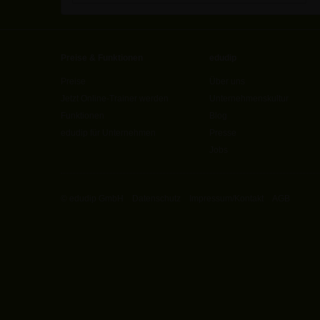
Preise & Funktionen
edudip
Preise
Über uns
Jetzt Online-Trainer werden
Unternehmenskultur
Funktionen
Blog
edudip für Unternehmen
Presse
Jobs
© edudip GmbH
Datenschutz
Impressum/Kontakt
AGB