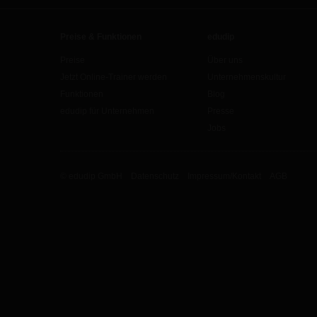
Preise & Funktionen
edudip
Preise
Über uns
Jetzt Online-Trainer werden
Unternehmenskultur
Funktionen
Blog
edudip für Unternehmen
Presse
Jobs
© edudip GmbH
Datenschutz
Impressum/Kontakt
AGB