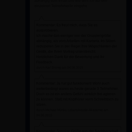
abhängig vom Inhalt und wie sehr ich auf den
einzelnen Teilnehmer/in eingehe.
Kommentar: Es freut mich, dass Sie es
ausprobieren.
Ich mache das weniger von der Gruppengröße
abhängig, als vom Arbeiten mit Kamera. Im Sitzen
reduzieren Sie in der Regel Ihre Möglichkeiten der
Gestik, die Ihren Vortrag unterstreicht.
Herzlichen Dank für die Bewertung und Ihr
Feedback.
durch Karl Brenig am 04.06.2015
Kommentar: Ja hat gut funktioniert! Wohl auch
wetterbedingt waren es heute gerade 3 Teilnehmer.
Doch es ist ein anders Gefühl wirklich frei agieren
zu können. Statt mit Kopfhörer vorm Schreibtisch zu
sitzen.
durch Michael Mönks Lebensfreude-Akademie am
04.06.2015
Kommentar: Sonnige Grüße aus der Nachbarschaft