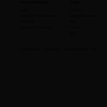
Preise & Funktionen
edudip
Preise
Über uns
Jetzt Online-Trainer werden
Unternehmenskultur
Funktionen
Blog
edudip für Unternehmen
Presse
Jobs
© edudip GmbH
Datenschutz
Impressum/Kontakt
AGB